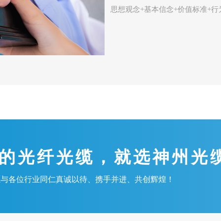
思想观念+基本信念+价值标准+行
的光纤光缆，就选神州光
愿与各位行业同仁真诚以待、携手并进、共创辉煌！