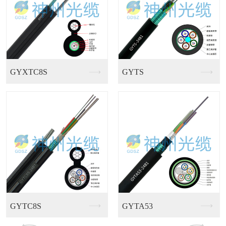
GJFJV多芯室内束...
GJFJKV多用途室...