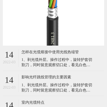
怎样在光缆熔接中使用光线热缩管
14
1、剥光缆外层。操作过程中，旋转护套切
2022-03
割刀，同时留意观察切口处，看见白色的
聚酯带，停止进刀并取下切割刀。2、固定
光缆并留意纤芯纤芯束管。3、光纤的熔
影响光纤跳线管理的主要因素
14
接。光纤的接续直接关系到工程的质量和
1、剥光缆外层。操作过程中，旋转护套切
寿命，其关键在于光纤端面的制备。4、余
2022-03
割刀，同时留意观察切口处，看见白色的
纤的保护。光纤熔接好后影响光纤跳线管
聚酯带，停止进刀并取下切割刀。2、固定
理的主要因素。（1）弯曲半径（2）光纤
光缆并留意纤芯纤芯束管。3、光纤的熔
跳线的路径（3）光纤跳线的可及性（4）
室内光缆特点
14
接。光纤的接续直接关系到工程的质量和
实体保护路由在各个设备间的光纤跳线在