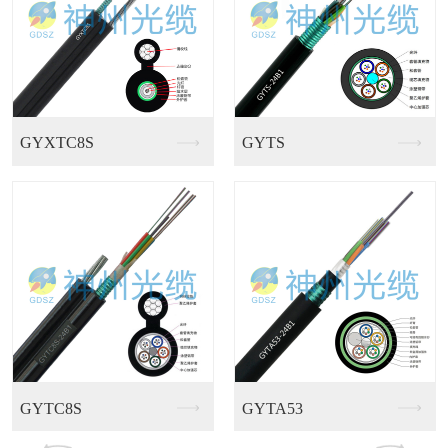
GJFJV多芯室内束...
GJFJKV多用途室...