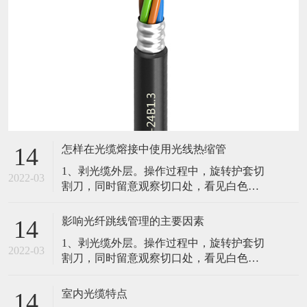
怎样在光缆熔接中使用光线热缩管
14
1、剥光缆外层。操作过程中，旋转护套切
2022-03
割刀，同时留意观察切口处，看见白色的
聚酯带，停止进刀并取下切割刀。2、固定
光缆并留意纤芯纤芯束管。3、光纤的熔
影响光纤跳线管理的主要因素
14
接。光纤的接续直接关系到工程的质量和
1、剥光缆外层。操作过程中，旋转护套切
寿命，其关键在于光纤端面的制备。4、余
2022-03
割刀，同时留意观察切口处，看见白色的
纤的保护。光纤熔接好后影响光纤跳线管
聚酯带，停止进刀并取下切割刀。2、固定
理的主要因素。（1）弯曲半径（2）光纤
光缆并留意纤芯纤芯束管。3、光纤的熔
跳线的路径（3）光纤跳线的可及性（4）
室内光缆特点
14
接。光纤的接续直接关系到工程的质量和
实体保护路由在各个设备间的光纤跳线在