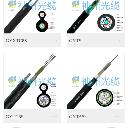
GJFJV多芯室内束...
GJFJKV多用途室...