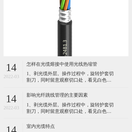
怎样在光缆熔接中使用光线热缩管
14
1、剥光缆外层。操作过程中，旋转护套切
2022-03
割刀，同时留意观察切口处，看见白色的
聚酯带，停止进刀并取下切割刀。2、固定
光缆并留意纤芯纤芯束管。3、光纤的熔
影响光纤跳线管理的主要因素
14
接。光纤的接续直接关系到工程的质量和
1、剥光缆外层。操作过程中，旋转护套切
寿命，其关键在于光纤端面的制备。4、余
2022-03
割刀，同时留意观察切口处，看见白色的
纤的保护。光纤熔接好后影响光纤跳线管
聚酯带，停止进刀并取下切割刀。2、固定
理的主要因素。（1）弯曲半径（2）光纤
光缆并留意纤芯纤芯束管。3、光纤的熔
跳线的路径（3）光纤跳线的可及性（4）
室内光缆特点
14
接。光纤的接续直接关系到工程的质量和
实体保护路由在各个设备间的光纤跳线在