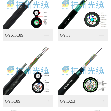
GJFJV多芯室内束...
GJFJKV多用途室...