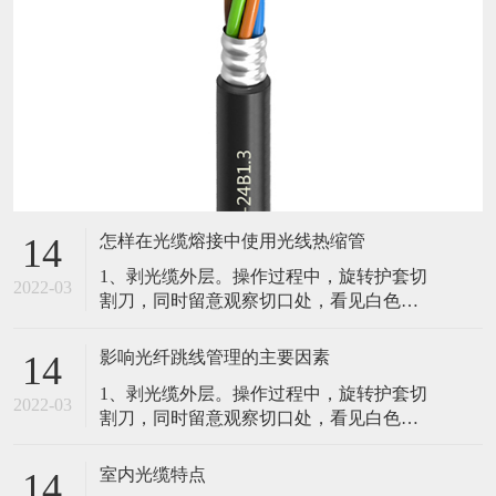
怎样在光缆熔接中使用光线热缩管
14
1、剥光缆外层。操作过程中，旋转护套切
2022-03
割刀，同时留意观察切口处，看见白色的
聚酯带，停止进刀并取下切割刀。2、固定
光缆并留意纤芯纤芯束管。3、光纤的熔
影响光纤跳线管理的主要因素
14
接。光纤的接续直接关系到工程的质量和
1、剥光缆外层。操作过程中，旋转护套切
寿命，其关键在于光纤端面的制备。4、余
2022-03
割刀，同时留意观察切口处，看见白色的
纤的保护。光纤熔接好后影响光纤跳线管
聚酯带，停止进刀并取下切割刀。2、固定
理的主要因素。（1）弯曲半径（2）光纤
光缆并留意纤芯纤芯束管。3、光纤的熔
跳线的路径（3）光纤跳线的可及性（4）
室内光缆特点
14
接。光纤的接续直接关系到工程的质量和
实体保护路由在各个设备间的光纤跳线在