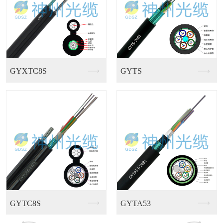
GJFJV多芯室内束...
GJFJKV多用途室..