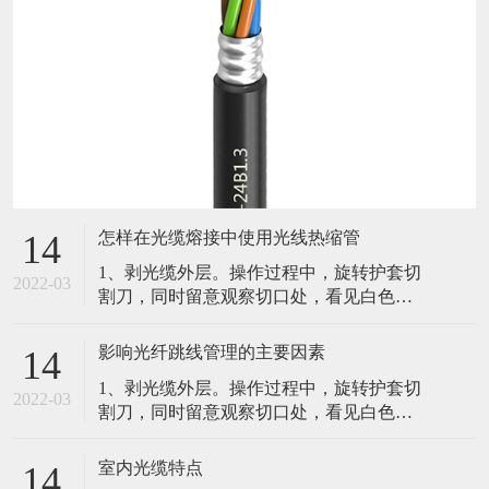
怎样在光缆熔接中使用光线热缩管
14
1、剥光缆外层。操作过程中，旋转护套切
2022-03
割刀，同时留意观察切口处，看见白色的
聚酯带，停止进刀并取下切割刀。2、固定
光缆并留意纤芯纤芯束管。3、光纤的熔
影响光纤跳线管理的主要因素
14
接。光纤的接续直接关系到工程的质量和
1、剥光缆外层。操作过程中，旋转护套切
寿命，其关键在于光纤端面的制备。4、余
2022-03
割刀，同时留意观察切口处，看见白色的
纤的保护。光纤熔接好后影响光纤跳线管
聚酯带，停止进刀并取下切割刀。2、固定
理的主要因素。（1）弯曲半径（2）光纤
光缆并留意纤芯纤芯束管。3、光纤的熔
跳线的路径（3）光纤跳线的可及性（4）
室内光缆特点
14
接。光纤的接续直接关系到工程的质量和
实体保护路由在各个设备间的光纤跳线在