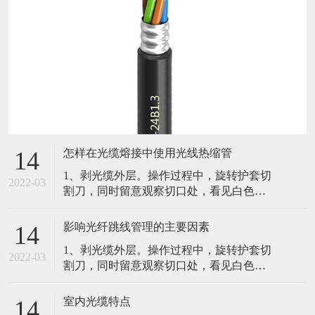
怎样在光缆熔接中使用光线热缩管
14
1、剥光缆外层。操作过程中，旋转护套切
2022-03
割刀，同时留意观察切口处，看见白色的
聚酯带，停止进刀并取下切割刀。2、固定
光缆并留意纤芯纤芯束管。3、光纤的熔
影响光纤跳线管理的主要因素
14
接。光纤的接续直接关系到工程的质量和
1、剥光缆外层。操作过程中，旋转护套切
寿命，其关键在于光纤端面的制备。4、余
2022-03
割刀，同时留意观察切口处，看见白色的
纤的保护。光纤熔接好后影响光纤跳线管
聚酯带，停止进刀并取下切割刀。2、固定
理的主要因素。（1）弯曲半径（2）光纤
光缆并留意纤芯纤芯束管。3、光纤的熔
跳线的路径（3）光纤跳线的可及性（4）
室内光缆特点
14
接。光纤的接续直接关系到工程的质量和
实体保护路由在各个设备间的光纤跳线在