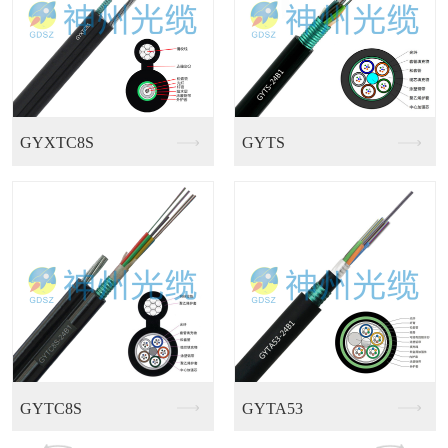
GJFJV多芯室内束...
GJFJKV多用途室...