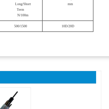
Long/Short
mm
Term
N/100m
500/1500
10D/20D