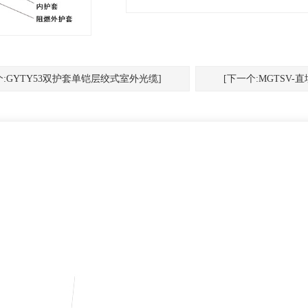
个:GYTY53双护套单铠层绞式室外光缆]
[下一个:MGTSV-