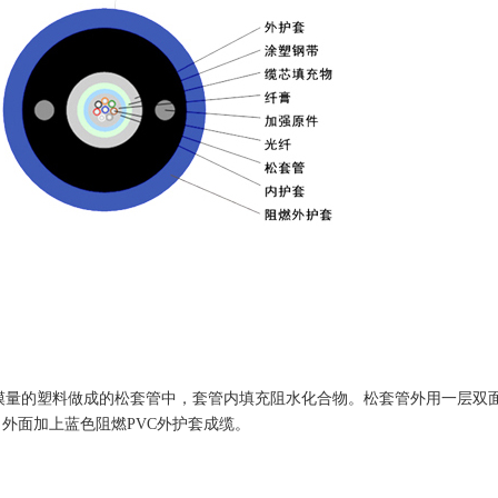
高模量的塑料做成的松套管中，套管内填充阻水化合物。松套管外用一层双
外面加上蓝色阻燃PVC外护套成缆。