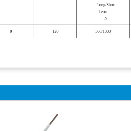
Long/Short
Term
N
9
120
500/1000