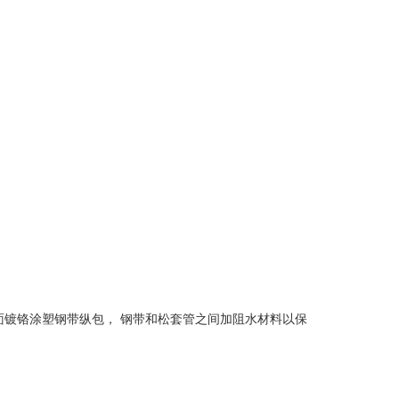
面镀铬涂塑钢带纵包， 钢带和松套管之间加阻水材料以保